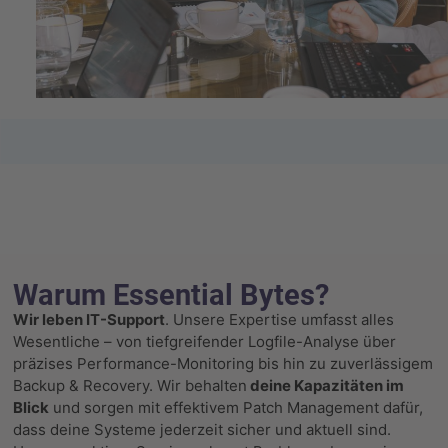
Warum Essential Bytes?
Wir leben IT-Support
. Unsere Expertise umfasst alles
Wesentliche – von tiefgreifender Logfile-Analyse über
Das Besondere an unserem Service
präzises Performance-Monitoring bis hin zu zuverlässigem
Etwas, das du vielleicht noch nicht wusstest: Wir
Backup & Recovery. Wir behalten
deine Kapazitäten im
passen unser Monitoring spezifisch auf deine
Blick
und sorgen mit effektivem Patch Management dafür,
Bedürfnisse an, oft sogar so, dass du selbst nichts
dass deine Systeme jederzeit sicher und aktuell sind.
mehr tun musst. Unsere Erfahrung zeigt, dass wir