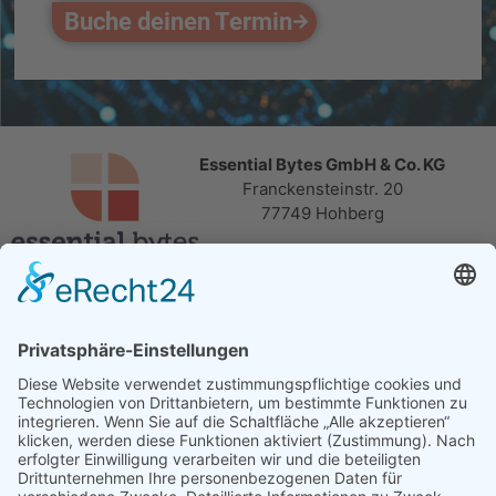
Buche deinen Termin
Essential Bytes GmbH & Co. KG
Franckensteinstr. 20
77749 Hohberg
+49 7808 91448-00
info@essential-bytes.de
Quick Links
Datenbanken
Wartung & Support
Soziale Medien