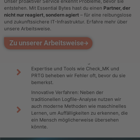
Unser proaktiver Service erkennt Probleme, bevor sie
Systeme so stabil und effizient gestalten können, dass
entstehen. Mit Essential Bytes hast du einen
Partner, der
Fehler nahezu unsichtbar bleiben. Noch bevor dein
nicht nur reagiert, sondern agiert
– für eine reibungslose
Team einen Fehler bemerkt, haben wir ihn schon
und zukunftssichere IT-Infrastruktur. Erfahre mehr über
behoben.
unsere Arbeitsweise.
Frühe Fehlererkennung: Wir können
Zu unserer Arbeitsweise
Probleme identifizieren, bevor sie sich
negativ auswirken.
Schnellere Problemlösung: Dank unserer
Expertise und Tools wie Check_MK und
PRTG beheben wir Fehler oft, bevor du sie
bemerkst.
Innovative Verfahren: Neben der
traditionellen Logfile-Analyse nutzen wir
auch moderne Methoden wie maschinelles
Lernen, um Auffälligkeiten zu erkennen, die
ein Mensch möglicherweise übersehen
könnte.